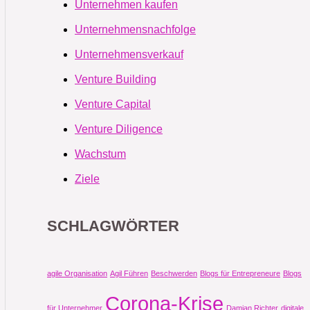
Unternehmen kaufen
Unternehmensnachfolge
Unternehmensverkauf
Venture Building
Venture Capital
Venture Diligence
Wachstum
Ziele
SCHLAGWÖRTER
agile Organisation
Agil Führen
Beschwerden
Blogs für Entrepreneure
Blogs
Corona-Krise
für Unternehmer
Damian Richter
digitale