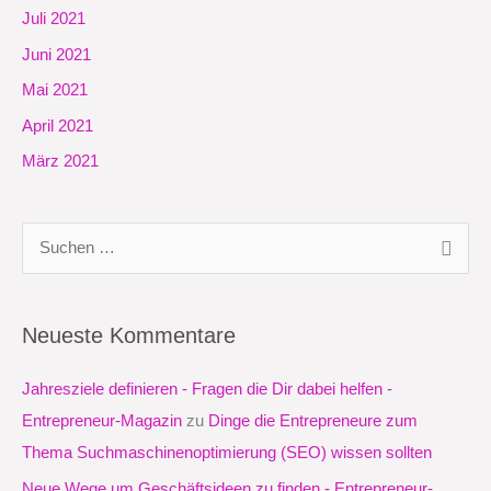
Juli 2021
Juni 2021
Mai 2021
April 2021
März 2021
S
u
c
Neueste Kommentare
h
e
Jahresziele definieren - Fragen die Dir dabei helfen -
n
Entrepreneur-Magazin
zu
Dinge die Entrepreneure zum
n
Thema Suchmaschinenoptimierung (SEO) wissen sollten
a
Neue Wege um Geschäftsideen zu finden - Entrepreneur-