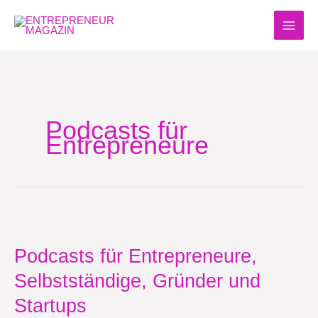
Zum
Inhalt
springen
Podcasts für
Entrepreneure
Podcasts
für
Entrepreneure,
Podcasts für Entrepreneure,
Selbstständige,
Selbstständige, Gründer und
Gründer
und
Startups
Startups