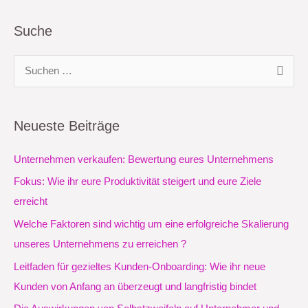
Suche
S
u
c
Neueste Beiträge
h
e
Unternehmen verkaufen: Bewertung eures Unternehmens
n
Fokus: Wie ihr eure Produktivität steigert und eure Ziele
n
erreicht
a
Welche Faktoren sind wichtig um eine erfolgreiche Skalierung
c
unseres Unternehmens zu erreichen ?
h
Leitfaden für gezieltes Kunden-Onboarding: Wie ihr neue
:
Kunden von Anfang an überzeugt und langfristig bindet