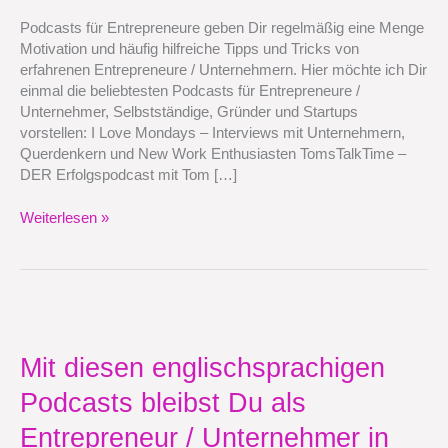
Podcasts für Entrepreneure geben Dir regelmäßig eine Menge
Motivation und häufig hilfreiche Tipps und Tricks von
erfahrenen Entrepreneure / Unternehmern. Hier möchte ich Dir
einmal die beliebtesten Podcasts für Entrepreneure /
Unternehmer, Selbstständige, Gründer und Startups
vorstellen: I Love Mondays – Interviews mit Unternehmern,
Querdenkern und New Work Enthusiasten TomsTalkTime –
DER Erfolgspodcast mit Tom […]
Weiterlesen »
Mit
diesen
englischsprachigen
Mit diesen englischsprachigen
Podcasts
Podcasts bleibst Du als
bleibst
Du
Entrepreneur / Unternehmer in
als