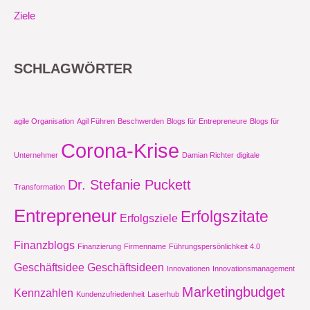
Ziele
SCHLAGWÖRTER
agile Organisation
Agil Führen
Beschwerden
Blogs für Entrepreneure
Blogs für
Corona-Krise
Unternehmer
Damian Richter
digitale
Dr. Stefanie Puckett
Transformation
Entrepreneur
Erfolgszitate
Erfolgsziele
Finanzblogs
Finanzierung
Firmenname
Führungspersönlichkeit 4.0
Geschäftsidee
Geschäftsideen
Innovationen
Innovationsmanagement
Marketingbudget
Kennzahlen
Kundenzufriedenheit
Laserhub