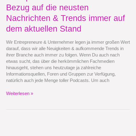
Entrepreneur
Bezug auf die neusten
/
Nachrichten & Trends immer auf
Unternehmer
in
dem aktuellen Stand
Bezug
auf
Wir Entrepreneure & Unternehmer legen ja immer großen Wert
die
darauf, dass wir alle Neuigkeiten & aufkommende Trends in
neusten
ihrer Branche auch immer zu folgen. Wenn Du auch nach
Nachrichten
etwas sucht, das über die herkömmlichen Fachmedien
&
hinausgeht, stehen uns heutzutage ja zahlreiche
Trends
Informationsquellen, Foren und Gruppen zur Verfügung,
immer
natürlich auch jede Menge toller Podcasts. Um auch
auf
dem
Weiterlesen »
aktuellen
Stand