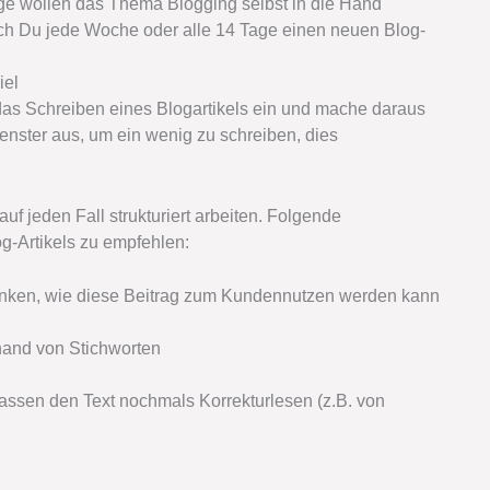
ge wollen das Thema Blogging selbst in die Hand
uch Du jede Woche oder alle 14 Tage einen neuen Blog-
iel
 das Schreiben eines Blogartikels ein und mache daraus
tfenster aus, um ein wenig zu schreiben, dies
f jeden Fall strukturiert arbeiten. Folgende
g-Artikels zu empfehlen:
nken, wie diese Beitrag zum Kundennutzen werden kann
hand von Stichworten
lassen den Text nochmals Korrekturlesen (z.B. von