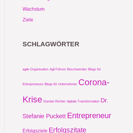
Wachstum
Ziele
SCHLAGWÖRTER
agile Organisation
Agil Führen
Beschwerden
Blogs für
Corona-
Entrepreneure
Blogs für Unternehmer
Krise
Dr.
Damian Richter
digitale Transformation
Entrepreneur
Stefanie Puckett
Erfolgszitate
Erfolgsziele