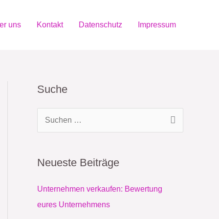
er uns
Kontakt
Datenschutz
Impressum
Suche
S
u
c
Neueste Beiträge
h
e
Unternehmen verkaufen: Bewertung
n
eures Unternehmens
n