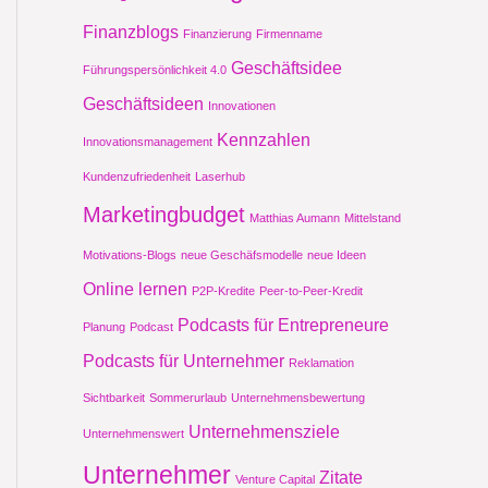
Finanzblogs
Finanzierung
Firmenname
Geschäftsidee
Führungspersönlichkeit 4.0
Geschäftsideen
Innovationen
Kennzahlen
Innovationsmanagement
Kundenzufriedenheit
Laserhub
Marketingbudget
Matthias Aumann
Mittelstand
Motivations-Blogs
neue Geschäfsmodelle
neue Ideen
Online lernen
P2P-Kredite
Peer-to-Peer-Kredit
Podcasts für Entrepreneure
Planung
Podcast
Podcasts für Unternehmer
Reklamation
Sichtbarkeit
Sommerurlaub
Unternehmensbewertung
Unternehmensziele
Unternehmenswert
Unternehmer
Zitate
Venture Capital