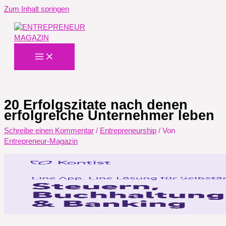
Zum Inhalt springen
20 Erfolgszitate nach denen
erfolgreiche Unternehmer leben
Schreibe einen Kommentar
/
Entrepreneurship
/ Von
Entrepreneur-Magazin