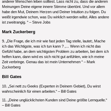
anderer Menschen leben solltest. Lass nicht zu, dass die anderen
Meinungen Deine eigene innere Stimme übertönt. Und vor allem
habe den Mut, Deinem Herzen und Deiner Intuition zu folgen. Du
weißt irgendwie schon, was Du wirklich werden willst. Alles andere
ist zweitrangig. “ – Steve Jobs
Mark Zuckerberg
9. „Die Frage, die ich mir wie fast jeden Tag stelle, lautet:‚ Mache
ich das Wichtigste, was ich tun kann ? ‚… Wenn ich nicht das
Gefühl habe, an dem wichtigsten Problem zu arbeiten, bei dem ich
helfen kann, dann wird es sich nicht gut anfühlen, wie ich meine
Zeit verbringe. Genau das ist mein Unternehmen “ – Mark
Zuckerberg
Bill Gates
10. „Sei nett zu Geeks (Experten in Deinem Gebiet), Du wirst
wahrscheinlich für einen arbeiten.“ – Bill Gates
11. „Deine unglücklichsten Kunden sind Deine größte Lernquelle.“
– Bill Gates