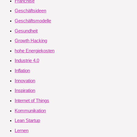
Franchise
Geschäftsideen
Geschäftsmodelle
Gesundheit
Growth Hacking
hohe Energiekosten
Industrie 4.0
Inflation
Innovation
Inspiration
Internet of Things
Kommunikation
Lean Startup
Lernen