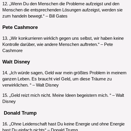
12. „Wenn Du den Menschen die Probleme aufzeigst und den
Menschen die entsprechenden Lösungen aufzeigst, werden sie
zum handeln bewegt.“ – Bill Gates
Pete Cashmore
13. „Wir konkurrieren wirklich gegen uns selbst, wir haben keine
Kontrolle darüber, wie andere Menschen auftreten.“ – Pete
Cashmore
Walt Disney
14. „Ich würde sagen, Geld war mein größtes Problem in meinem
ganzen Leben. Es braucht viel Geld, um diese Träume zu
verwirklichen. “ – Walt Disney
15. „Geld reizt mich nicht. Meine Ideen begeistern mich. “ – Walt
Disney
Donald Trump
16. „Ohne Leidenschaft hast Du keine Energie und ohne Energie
hast Du einfach nichts“ – Donald Trump