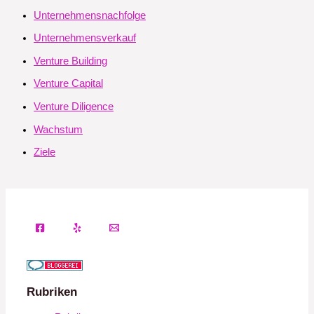
Unternehmensnachfolge
Unternehmensverkauf
Venture Building
Venture Capital
Venture Diligence
Wachstum
Ziele
Rubriken