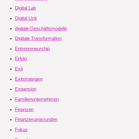
Digital Lab
Digital Unit
digitale Geschäftsmodelle
Digitale Transformation
Entrepreneurship
Erfolg
Exit
Exitstrategien
Expansion
Familienunternehmen
Finanzen
Finanzierungsrunden
Fokus