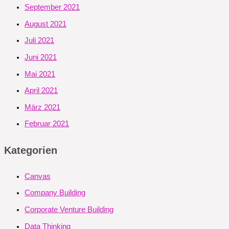
September 2021
August 2021
Juli 2021
Juni 2021
Mai 2021
April 2021
März 2021
Februar 2021
Kategorien
Canvas
Company Building
Corporate Venture Building
Data Thinking