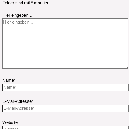
Felder sind mit
*
markiert
Hier eingeben…
Name*
E-Mail-Adresse*
Website