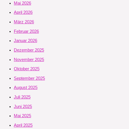
Mai 2026
April 2026
März 2026
Februar 2026
Januar 2026
Dezember 2025
November 2025
Oktober 2025
September 2025
August 2025
Juli 2025
Juni 2025
Mai 2025
April 2025