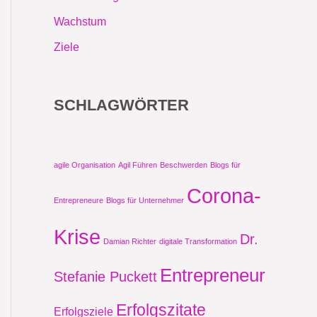
Wachstum
Ziele
SCHLAGWÖRTER
agile Organisation
Agil Führen
Beschwerden
Blogs für
Corona-
Entrepreneure
Blogs für Unternehmer
Krise
Dr.
Damian Richter
digitale Transformation
Entrepreneur
Stefanie Puckett
Erfolgszitate
Erfolgsziele