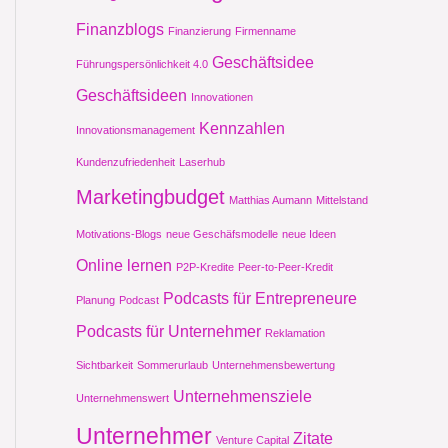
Finanzblogs
Finanzierung
Firmenname
Geschäftsidee
Führungspersönlichkeit 4.0
Geschäftsideen
Innovationen
Kennzahlen
Innovationsmanagement
Kundenzufriedenheit
Laserhub
Marketingbudget
Matthias Aumann
Mittelstand
Motivations-Blogs
neue Geschäfsmodelle
neue Ideen
Online lernen
P2P-Kredite
Peer-to-Peer-Kredit
Podcasts für Entrepreneure
Planung
Podcast
Podcasts für Unternehmer
Reklamation
Sichtbarkeit
Sommerurlaub
Unternehmensbewertung
Unternehmensziele
Unternehmenswert
Unternehmer
Zitate
Venture Capital