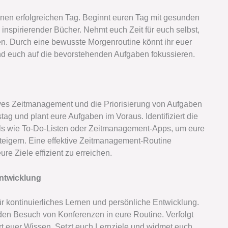
inen erfolgreichen Tag. Beginnt euren Tag mit gesunden
nspirierender Bücher. Nehmt euch Zeit für euch selbst,
en. Durch eine bewusste Morgenroutine könnt ihr euer
 und euch auf die bevorstehenden Aufgaben fokussieren.
ives Zeitmanagement und die Priorisierung von Aufgaben
stag und plant eure Aufgaben im Voraus. Identifiziert die
ools wie To-Do-Listen oder Zeitmanagement-Apps, um eure
steigern. Eine effektive Zeitmanagement-Routine
re Ziele effizient zu erreichen.
Entwicklung
r kontinuierliches Lernen und persönliche Entwicklung.
den Besuch von Konferenzen in eure Routine. Verfolgt
rt euer Wissen. Setzt euch Lernziele und widmet euch