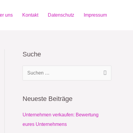
er uns
Kontakt
Datenschutz
Impressum
Suche
S
u
c
Neueste Beiträge
h
e
Unternehmen verkaufen: Bewertung
n
eures Unternehmens
n