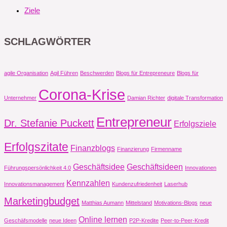
Ziele
SCHLAGWÖRTER
agile Organisation
Agil Führen
Beschwerden
Blogs für Entrepreneure
Blogs für
Corona-Krise
Unternehmer
Damian Richter
digitale Transformation
Entrepreneur
Dr. Stefanie Puckett
Erfolgsziele
Erfolgszitate
Finanzblogs
Finanzierung
Firmenname
Geschäftsidee
Geschäftsideen
Führungspersönlichkeit 4.0
Innovationen
Kennzahlen
Innovationsmanagement
Kundenzufriedenheit
Laserhub
Marketingbudget
Matthias Aumann
Mittelstand
Motivations-Blogs
neue
Online lernen
Geschäfsmodelle
neue Ideen
P2P-Kredite
Peer-to-Peer-Kredit