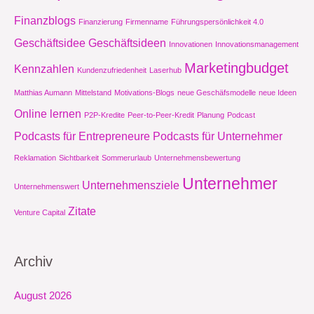
Finanzblogs
Finanzierung
Firmenname
Führungspersönlichkeit 4.0
Geschäftsidee
Geschäftsideen
Innovationen
Innovationsmanagement
Marketingbudget
Kennzahlen
Kundenzufriedenheit
Laserhub
Matthias Aumann
Mittelstand
Motivations-Blogs
neue Geschäfsmodelle
neue Ideen
Online lernen
P2P-Kredite
Peer-to-Peer-Kredit
Planung
Podcast
Podcasts für Entrepreneure
Podcasts für Unternehmer
Reklamation
Sichtbarkeit
Sommerurlaub
Unternehmensbewertung
Unternehmer
Unternehmensziele
Unternehmenswert
Zitate
Venture Capital
Archiv
August 2026