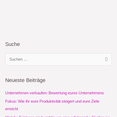
Suche
S
u
c
Neueste Beiträge
h
e
Unternehmen verkaufen: Bewertung eures Unternehmens
n
Fokus: Wie ihr eure Produktivität steigert und eure Ziele
n
erreicht
a