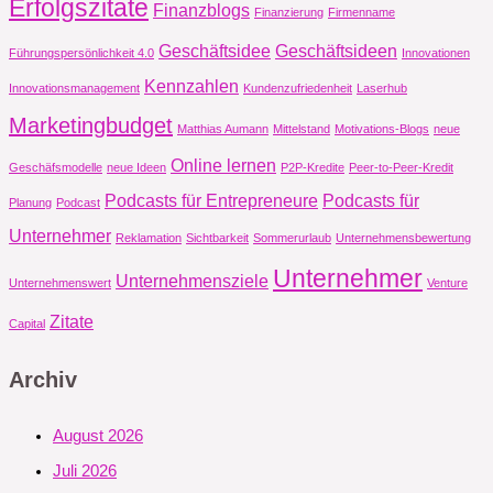
Erfolgszitate
Finanzblogs
Finanzierung
Firmenname
Geschäftsidee
Geschäftsideen
Führungspersönlichkeit 4.0
Innovationen
Kennzahlen
Innovationsmanagement
Kundenzufriedenheit
Laserhub
Marketingbudget
Matthias Aumann
Mittelstand
Motivations-Blogs
neue
Online lernen
Geschäfsmodelle
neue Ideen
P2P-Kredite
Peer-to-Peer-Kredit
Podcasts für Entrepreneure
Podcasts für
Planung
Podcast
Unternehmer
Reklamation
Sichtbarkeit
Sommerurlaub
Unternehmensbewertung
Unternehmer
Unternehmensziele
Unternehmenswert
Venture
Zitate
Capital
Archiv
August 2026
Juli 2026