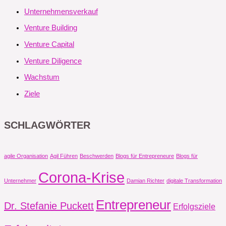
Unternehmensverkauf
Venture Building
Venture Capital
Venture Diligence
Wachstum
Ziele
SCHLAGWÖRTER
agile Organisation
Agil Führen
Beschwerden
Blogs für Entrepreneure
Blogs für
Corona-Krise
Unternehmer
Damian Richter
digitale Transformation
Entrepreneur
Dr. Stefanie Puckett
Erfolgsziele