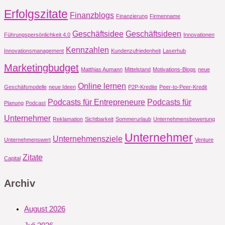
Erfolgszitate
Finanzblogs
Finanzierung
Firmenname
Geschäftsidee
Geschäftsideen
Führungspersönlichkeit 4.0
Innovationen
Kennzahlen
Innovationsmanagement
Kundenzufriedenheit
Laserhub
Marketingbudget
Matthias Aumann
Mittelstand
Motivations-Blogs
neue
Online lernen
Geschäfsmodelle
neue Ideen
P2P-Kredite
Peer-to-Peer-Kredit
Podcasts für Entrepreneure
Podcasts für
Planung
Podcast
Unternehmer
Reklamation
Sichtbarkeit
Sommerurlaub
Unternehmensbewertung
Unternehmer
Unternehmensziele
Unternehmenswert
Venture
Zitate
Capital
Archiv
August 2026