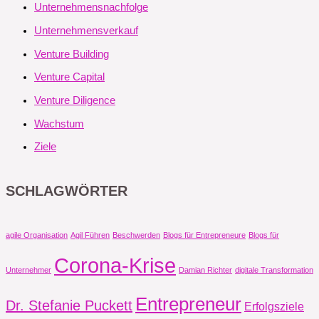
Unternehmensnachfolge
Unternehmensverkauf
Venture Building
Venture Capital
Venture Diligence
Wachstum
Ziele
SCHLAGWÖRTER
agile Organisation
Agil Führen
Beschwerden
Blogs für Entrepreneure
Blogs für
Corona-Krise
Unternehmer
Damian Richter
digitale Transformation
Entrepreneur
Dr. Stefanie Puckett
Erfolgsziele