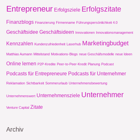
Entrepreneur
Erfolgszitate
Erfolgsziele
Finanzblogs
Finanzierung
Firmenname
Führungspersönlichkeit 4.0
Geschäftsidee
Geschäftsideen
Innovationen
Innovationsmanagement
Marketingbudget
Kennzahlen
Kundenzufriedenheit
Laserhub
Matthias Aumann
Mittelstand
Motivations-Blogs
neue Geschäfsmodelle
neue Ideen
Online lernen
P2P-Kredite
Peer-to-Peer-Kredit
Planung
Podcast
Podcasts für Entrepreneure
Podcasts für Unternehmer
Reklamation
Sichtbarkeit
Sommerurlaub
Unternehmensbewertung
Unternehmer
Unternehmensziele
Unternehmenswert
Zitate
Venture Capital
Archiv