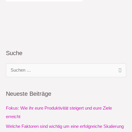
Suche
S
u
c
Neueste Beiträge
h
e
Fokus: Wie ihr eure Produktivität steigert und eure Ziele
n
erreicht
n
Welche Faktoren sind wichtig um eine erfolgreiche Skalierung
a