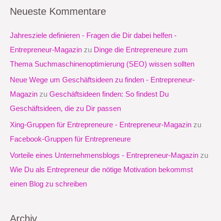
c
Neueste Kommentare
h
e
Jahresziele definieren - Fragen die Dir dabei helfen -
n
Entrepreneur-Magazin
zu
Dinge die Entrepreneure zum
n
Thema Suchmaschinenoptimierung (SEO) wissen sollten
a
Neue Wege um Geschäftsideen zu finden - Entrepreneur-
c
Magazin
zu
Geschäftsideen finden: So findest Du
h
Geschäftsideen, die zu Dir passen
:
Xing-Gruppen für Entrepreneure - Entrepreneur-Magazin
zu
Facebook-Gruppen für Entrepreneure
Vorteile eines Unternehmensblogs - Entrepreneur-Magazin
zu
Wie Du als Entrepreneur die nötige Motivation bekommst
einen Blog zu schreiben
Archiv