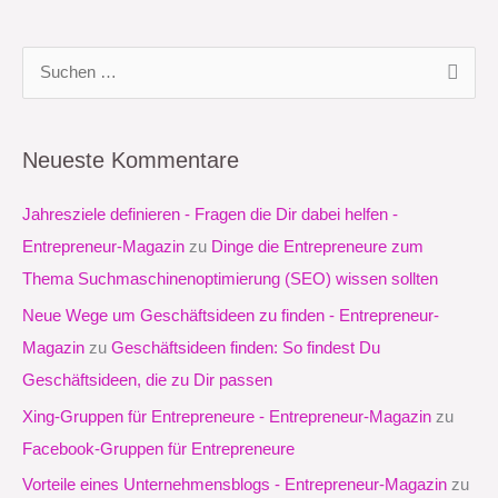
S
u
c
Neueste Kommentare
h
e
Jahresziele definieren - Fragen die Dir dabei helfen -
n
Entrepreneur-Magazin
zu
Dinge die Entrepreneure zum
n
Thema Suchmaschinenoptimierung (SEO) wissen sollten
a
Neue Wege um Geschäftsideen zu finden - Entrepreneur-
c
Magazin
zu
Geschäftsideen finden: So findest Du
h
Geschäftsideen, die zu Dir passen
:
Xing-Gruppen für Entrepreneure - Entrepreneur-Magazin
zu
Facebook-Gruppen für Entrepreneure
Vorteile eines Unternehmensblogs - Entrepreneur-Magazin
zu