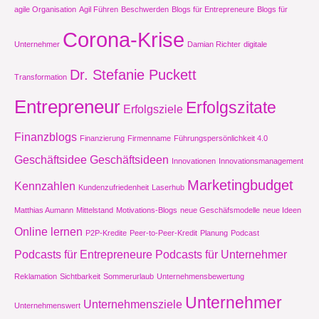
agile Organisation
Agil Führen
Beschwerden
Blogs für Entrepreneure
Blogs für
Corona-Krise
Unternehmer
Damian Richter
digitale
Dr. Stefanie Puckett
Transformation
Entrepreneur
Erfolgszitate
Erfolgsziele
Finanzblogs
Finanzierung
Firmenname
Führungspersönlichkeit 4.0
Geschäftsidee
Geschäftsideen
Innovationen
Innovationsmanagement
Marketingbudget
Kennzahlen
Kundenzufriedenheit
Laserhub
Matthias Aumann
Mittelstand
Motivations-Blogs
neue Geschäfsmodelle
neue Ideen
Online lernen
P2P-Kredite
Peer-to-Peer-Kredit
Planung
Podcast
Podcasts für Entrepreneure
Podcasts für Unternehmer
Reklamation
Sichtbarkeit
Sommerurlaub
Unternehmensbewertung
Unternehmer
Unternehmensziele
Unternehmenswert