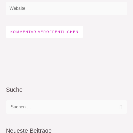
Website
Suche
S
u
c
Neueste Beiträge