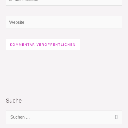
Mail-
Adresse*
Website
Suche
S
u