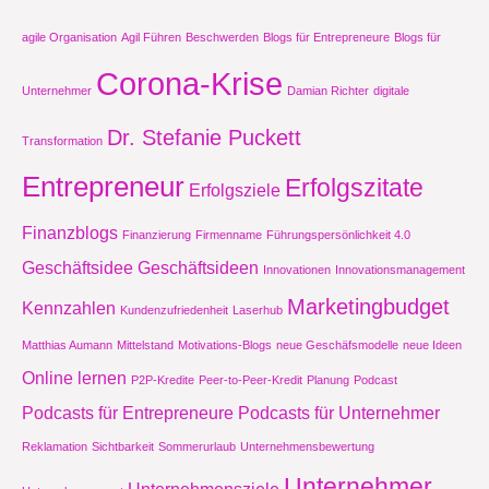
agile Organisation
Agil Führen
Beschwerden
Blogs für Entrepreneure
Blogs für
Corona-Krise
Unternehmer
Damian Richter
digitale
Dr. Stefanie Puckett
Transformation
Entrepreneur
Erfolgszitate
Erfolgsziele
Finanzblogs
Finanzierung
Firmenname
Führungspersönlichkeit 4.0
Geschäftsidee
Geschäftsideen
Innovationen
Innovationsmanagement
Marketingbudget
Kennzahlen
Kundenzufriedenheit
Laserhub
Matthias Aumann
Mittelstand
Motivations-Blogs
neue Geschäfsmodelle
neue Ideen
Online lernen
P2P-Kredite
Peer-to-Peer-Kredit
Planung
Podcast
Podcasts für Entrepreneure
Podcasts für Unternehmer
Reklamation
Sichtbarkeit
Sommerurlaub
Unternehmensbewertung
Unternehmer
Unternehmensziele