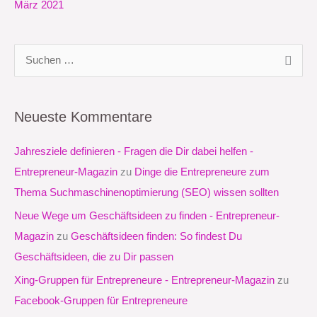
März 2021
S
u
c
Neueste Kommentare
h
e
Jahresziele definieren - Fragen die Dir dabei helfen -
n
Entrepreneur-Magazin
zu
Dinge die Entrepreneure zum
n
Thema Suchmaschinenoptimierung (SEO) wissen sollten
a
Neue Wege um Geschäftsideen zu finden - Entrepreneur-
c
Magazin
zu
Geschäftsideen finden: So findest Du
h
Geschäftsideen, die zu Dir passen
:
Xing-Gruppen für Entrepreneure - Entrepreneur-Magazin
zu
Facebook-Gruppen für Entrepreneure