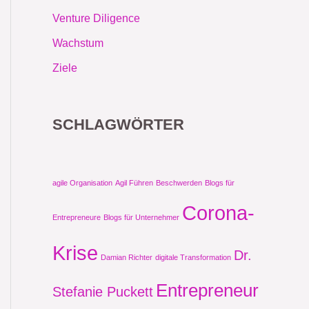
Venture Diligence
Wachstum
Ziele
SCHLAGWÖRTER
agile Organisation
Agil Führen
Beschwerden
Blogs für
Corona-
Entrepreneure
Blogs für Unternehmer
Krise
Dr.
Damian Richter
digitale Transformation
Entrepreneur
Stefanie Puckett