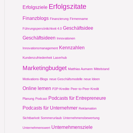
Erfolgszitate
Erfolgsziele
Finanzblogs
Finanzierung
Firmenname
Geschäftsidee
Führungspersönlichkeit 4.0
Geschäftsideen
Innovationen
Kennzahlen
Innovationsmanagement
Kundenzufriedenheit
Laserhub
Marketingbudget
Matthias Aumann
Mittelstand
Motivations-Blogs
neue Geschäfsmodelle
neue Ideen
Online lernen
P2P-Kredite
Peer-to-Peer-Kredit
Podcasts für Entrepreneure
Planung
Podcast
Podcasts für Unternehmer
Reklamation
Sichtbarkeit
Sommerurlaub
Unternehmensbewertung
Unternehmensziele
Unternehmenswert