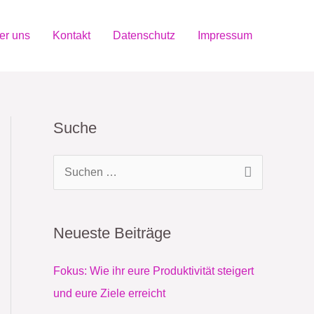
er uns
Kontakt
Datenschutz
Impressum
Suche
S
u
c
Neueste Beiträge
h
e
Fokus: Wie ihr eure Produktivität steigert
n
und eure Ziele erreicht
n