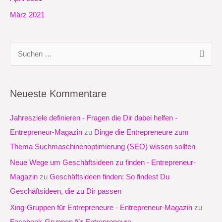
März 2021
S
u
c
Neueste Kommentare
h
e
Jahresziele definieren - Fragen die Dir dabei helfen -
n
Entrepreneur-Magazin
zu
Dinge die Entrepreneure zum
n
Thema Suchmaschinenoptimierung (SEO) wissen sollten
a
Neue Wege um Geschäftsideen zu finden - Entrepreneur-
c
Magazin
zu
Geschäftsideen finden: So findest Du
h
Geschäftsideen, die zu Dir passen
:
Xing-Gruppen für Entrepreneure - Entrepreneur-Magazin
zu
Facebook-Gruppen für Entrepreneure