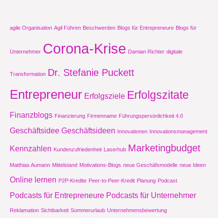
agile Organisation
Agil Führen
Beschwerden
Blogs für Entrepreneure
Blogs für
Corona-Krise
Unternehmer
Damian Richter
digitale
Dr. Stefanie Puckett
Transformation
Entrepreneur
Erfolgszitate
Erfolgsziele
Finanzblogs
Finanzierung
Firmenname
Führungspersönlichkeit 4.0
Geschäftsidee
Geschäftsideen
Innovationen
Innovationsmanagement
Marketingbudget
Kennzahlen
Kundenzufriedenheit
Laserhub
Matthias Aumann
Mittelstand
Motivations-Blogs
neue Geschäfsmodelle
neue Ideen
Online lernen
P2P-Kredite
Peer-to-Peer-Kredit
Planung
Podcast
Podcasts für Entrepreneure
Podcasts für Unternehmer
Reklamation
Sichtbarkeit
Sommerurlaub
Unternehmensbewertung