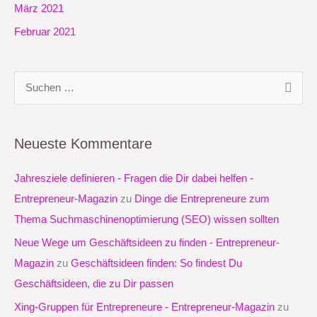
März 2021
Februar 2021
S
u
c
Neueste Kommentare
h
e
Jahresziele definieren - Fragen die Dir dabei helfen -
n
Entrepreneur-Magazin
zu
Dinge die Entrepreneure zum
n
Thema Suchmaschinenoptimierung (SEO) wissen sollten
a
Neue Wege um Geschäftsideen zu finden - Entrepreneur-
c
Magazin
zu
Geschäftsideen finden: So findest Du
h
Geschäftsideen, die zu Dir passen
:
Xing-Gruppen für Entrepreneure - Entrepreneur-Magazin
zu