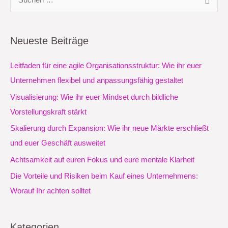
S
u
c
Neueste Beiträge
h
e
Leitfaden für eine agile Organisationsstruktur: Wie ihr euer
n
Unternehmen flexibel und anpassungsfähig gestaltet
n
Visualisierung: Wie ihr euer Mindset durch bildliche
a
Vorstellungskraft stärkt
c
Skalierung durch Expansion: Wie ihr neue Märkte erschließt
h
und euer Geschäft ausweitet
:
Achtsamkeit auf euren Fokus und eure mentale Klarheit
Die Vorteile und Risiken beim Kauf eines Unternehmens:
Worauf Ihr achten solltet
Kategorien