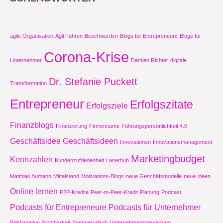
agile Organisation
Agil Führen
Beschwerden
Blogs für Entrepreneure
Blogs für
Corona-Krise
Unternehmer
Damian Richter
digitale
Dr. Stefanie Puckett
Transformation
Entrepreneur
Erfolgszitate
Erfolgsziele
Finanzblogs
Finanzierung
Firmenname
Führungspersönlichkeit 4.0
Geschäftsidee
Geschäftsideen
Innovationen
Innovationsmanagement
Marketingbudget
Kennzahlen
Kundenzufriedenheit
Laserhub
Matthias Aumann
Mittelstand
Motivations-Blogs
neue Geschäfsmodelle
neue Ideen
Online lernen
P2P-Kredite
Peer-to-Peer-Kredit
Planung
Podcast
Podcasts für Entrepreneure
Podcasts für Unternehmer
Reklamation
Sichtbarkeit
Sommerurlaub
Unternehmensbewertung