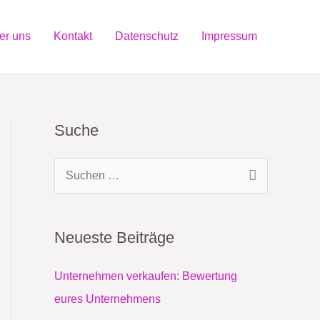
er uns
Kontakt
Datenschutz
Impressum
Suche
S
u
c
Neueste Beiträge
h
e
Unternehmen verkaufen: Bewertung
n
eures Unternehmens
n