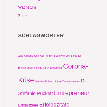
Wachstum
Ziele
SCHLAGWÖRTER
agile Organisation
Agil Führen
Beschwerden
Blogs für
Corona-
Entrepreneure
Blogs für Unternehmer
Krise
Dr.
Damian Richter
digitale Transformation
Entrepreneur
Stefanie Puckett
Erfolgszitate
Erfolgsziele