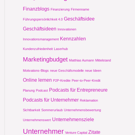
Finanzblogs
Finanzierung
Firmenname
Geschäftsidee
Führungspersönlichkeit 4.0
Geschäftsideen
Innovationen
Kennzahlen
Innovationsmanagement
Kundenzufriedenheit
Laserhub
Marketingbudget
Matthias Aumann
Mittelstand
Motivations-Blogs
neue Geschäfsmodelle
neue Ideen
Online lernen
P2P-Kredite
Peer-to-Peer-Kredit
Podcasts für Entrepreneure
Planung
Podcast
Podcasts für Unternehmer
Reklamation
Sichtbarkeit
Sommerurlaub
Unternehmensbewertung
Unternehmensziele
Unternehmenswert
Unternehmer
Zitate
Venture Capital