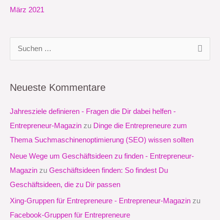
März 2021
S
u
c
Neueste Kommentare
h
e
Jahresziele definieren - Fragen die Dir dabei helfen -
n
Entrepreneur-Magazin
zu
Dinge die Entrepreneure zum
n
Thema Suchmaschinenoptimierung (SEO) wissen sollten
a
Neue Wege um Geschäftsideen zu finden - Entrepreneur-
c
Magazin
zu
Geschäftsideen finden: So findest Du
h
Geschäftsideen, die zu Dir passen
:
Xing-Gruppen für Entrepreneure - Entrepreneur-Magazin
zu
Facebook-Gruppen für Entrepreneure