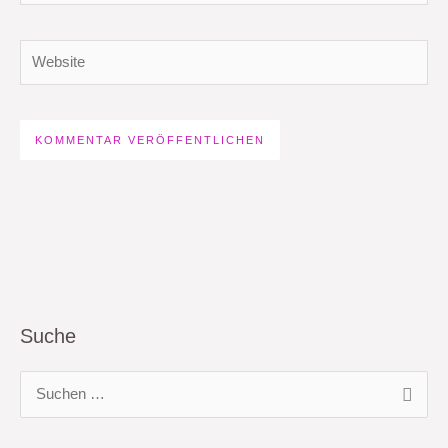
Adresse*
Website
Suche
S
u