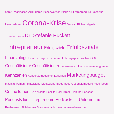
agile Organisation
Agil Führen
Beschwerden
Blogs für Entrepreneure
Blogs für
Corona-Krise
Unternehmer
Damian Richter
digitale
Dr. Stefanie Puckett
Transformation
Entrepreneur
Erfolgszitate
Erfolgsziele
Finanzblogs
Finanzierung
Firmenname
Führungspersönlichkeit 4.0
Geschäftsidee
Geschäftsideen
Innovationen
Innovationsmanagement
Marketingbudget
Kennzahlen
Kundenzufriedenheit
Laserhub
Matthias Aumann
Mittelstand
Motivations-Blogs
neue Geschäfsmodelle
neue Ideen
Online lernen
P2P-Kredite
Peer-to-Peer-Kredit
Planung
Podcast
Podcasts für Entrepreneure
Podcasts für Unternehmer
Reklamation
Sichtbarkeit
Sommerurlaub
Unternehmensbewertung