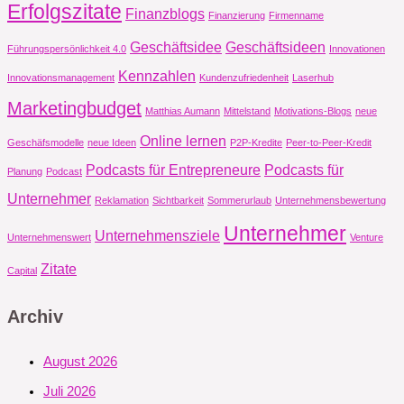
Erfolgszitate
Finanzblogs
Finanzierung
Firmenname
Geschäftsidee
Geschäftsideen
Führungspersönlichkeit 4.0
Innovationen
Kennzahlen
Innovationsmanagement
Kundenzufriedenheit
Laserhub
Marketingbudget
Matthias Aumann
Mittelstand
Motivations-Blogs
neue
Online lernen
Geschäfsmodelle
neue Ideen
P2P-Kredite
Peer-to-Peer-Kredit
Podcasts für Entrepreneure
Podcasts für
Planung
Podcast
Unternehmer
Reklamation
Sichtbarkeit
Sommerurlaub
Unternehmensbewertung
Unternehmer
Unternehmensziele
Unternehmenswert
Venture
Zitate
Capital
Archiv
August 2026
Juli 2026