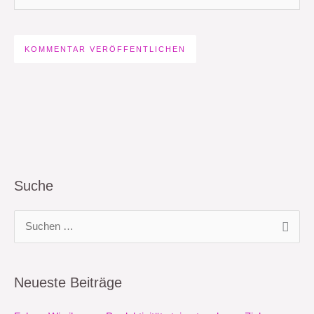
Suche
S
u
c
Neueste Beiträge
h
e