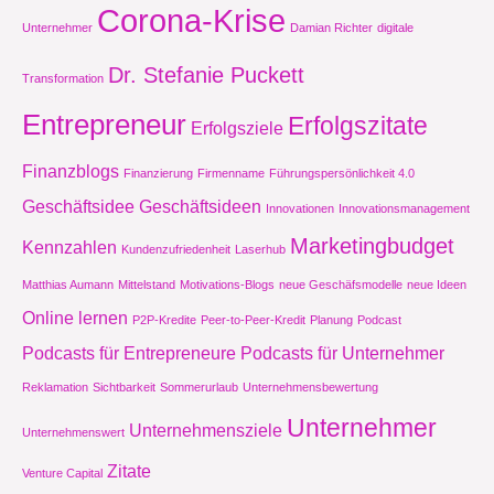
Corona-Krise
Unternehmer
Damian Richter
digitale
Dr. Stefanie Puckett
Transformation
Entrepreneur
Erfolgszitate
Erfolgsziele
Finanzblogs
Finanzierung
Firmenname
Führungspersönlichkeit 4.0
Geschäftsidee
Geschäftsideen
Innovationen
Innovationsmanagement
Marketingbudget
Kennzahlen
Kundenzufriedenheit
Laserhub
Matthias Aumann
Mittelstand
Motivations-Blogs
neue Geschäfsmodelle
neue Ideen
Online lernen
P2P-Kredite
Peer-to-Peer-Kredit
Planung
Podcast
Podcasts für Entrepreneure
Podcasts für Unternehmer
Reklamation
Sichtbarkeit
Sommerurlaub
Unternehmensbewertung
Unternehmer
Unternehmensziele
Unternehmenswert
Zitate
Venture Capital