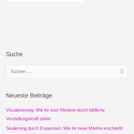
Suche
S
u
c
Neueste Beiträge
h
e
Visualisierung: Wie ihr euer Mindset durch bildliche
n
Vorstellungskraft stärkt
n
Skalierung durch Expansion: Wie ihr neue Märkte erschließt
a