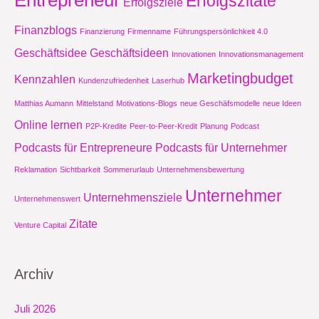
Erfolgszitate
Erfolgsziele
Finanzblogs
Finanzierung
Firmenname
Führungspersönlichkeit 4.0
Geschäftsidee
Geschäftsideen
Innovationen
Innovationsmanagement
Marketingbudget
Kennzahlen
Kundenzufriedenheit
Laserhub
Matthias Aumann
Mittelstand
Motivations-Blogs
neue Geschäfsmodelle
neue Ideen
Online lernen
P2P-Kredite
Peer-to-Peer-Kredit
Planung
Podcast
Podcasts für Entrepreneure
Podcasts für Unternehmer
Reklamation
Sichtbarkeit
Sommerurlaub
Unternehmensbewertung
Unternehmer
Unternehmensziele
Unternehmenswert
Zitate
Venture Capital
Archiv
Juli 2026