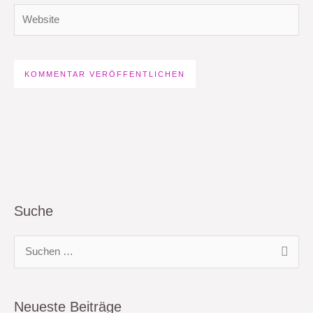
Website
Suche
S
u
c
Neueste Beiträge