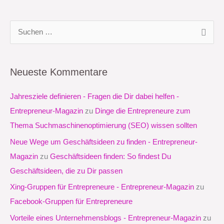
S
u
c
Neueste Kommentare
h
e
Jahresziele definieren - Fragen die Dir dabei helfen -
n
Entrepreneur-Magazin
zu
Dinge die Entrepreneure zum
n
Thema Suchmaschinenoptimierung (SEO) wissen sollten
a
Neue Wege um Geschäftsideen zu finden - Entrepreneur-
c
Magazin
zu
Geschäftsideen finden: So findest Du
h
Geschäftsideen, die zu Dir passen
:
Xing-Gruppen für Entrepreneure - Entrepreneur-Magazin
zu
Facebook-Gruppen für Entrepreneure
Vorteile eines Unternehmensblogs - Entrepreneur-Magazin
zu