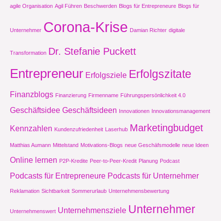
agile Organisation
Agil Führen
Beschwerden
Blogs für Entrepreneure
Blogs für
Corona-Krise
Unternehmer
Damian Richter
digitale
Dr. Stefanie Puckett
Transformation
Entrepreneur
Erfolgszitate
Erfolgsziele
Finanzblogs
Finanzierung
Firmenname
Führungspersönlichkeit 4.0
Geschäftsidee
Geschäftsideen
Innovationen
Innovationsmanagement
Marketingbudget
Kennzahlen
Kundenzufriedenheit
Laserhub
Matthias Aumann
Mittelstand
Motivations-Blogs
neue Geschäfsmodelle
neue Ideen
Online lernen
P2P-Kredite
Peer-to-Peer-Kredit
Planung
Podcast
Podcasts für Entrepreneure
Podcasts für Unternehmer
Reklamation
Sichtbarkeit
Sommerurlaub
Unternehmensbewertung
Unternehmer
Unternehmensziele
Unternehmenswert