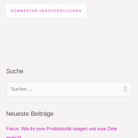
Suche
S
u
c
Neueste Beiträge
h
e
Fokus: Wie ihr eure Produktivität steigert und eure Ziele
n
erreicht