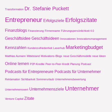
Dr. Stefanie Puckett
Transformation
Entrepreneur
Erfolgszitate
Erfolgsziele
Finanzblogs
Finanzierung
Firmenname
Führungspersönlichkeit 4.0
Geschäftsidee
Geschäftsideen
Innovationen
Innovationsmanagement
Marketingbudget
Kennzahlen
Kundenzufriedenheit
Laserhub
Matthias Aumann
Mittelstand
Motivations-Blogs
neue Geschäfsmodelle
neue Ideen
Online lernen
P2P-Kredite
Peer-to-Peer-Kredit
Planung
Podcast
Podcasts für Entrepreneure
Podcasts für Unternehmer
Reklamation
Sichtbarkeit
Sommerurlaub
Unternehmensbewertung
Unternehmer
Unternehmensziele
Unternehmenswert
Zitate
Venture Capital