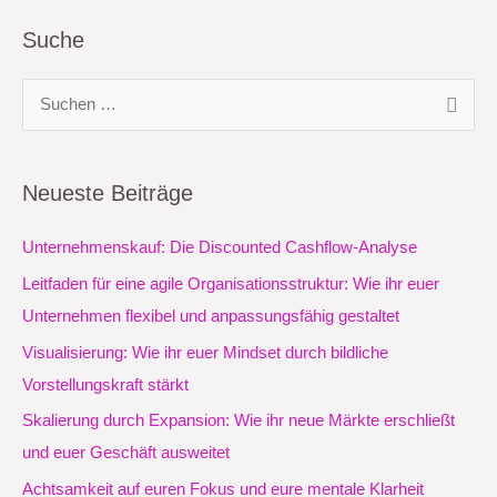
Suche
S
u
c
Neueste Beiträge
h
e
Unternehmenskauf: Die Discounted Cashflow-Analyse
n
Leitfaden für eine agile Organisationsstruktur: Wie ihr euer
n
Unternehmen flexibel und anpassungsfähig gestaltet
a
Visualisierung: Wie ihr euer Mindset durch bildliche
c
Vorstellungskraft stärkt
h
Skalierung durch Expansion: Wie ihr neue Märkte erschließt
:
und euer Geschäft ausweitet
Achtsamkeit auf euren Fokus und eure mentale Klarheit