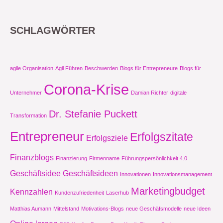
SCHLAGWÖRTER
agile Organisation
Agil Führen
Beschwerden
Blogs für Entrepreneure
Blogs für
Corona-Krise
Unternehmer
Damian Richter
digitale
Dr. Stefanie Puckett
Transformation
Entrepreneur
Erfolgszitate
Erfolgsziele
Finanzblogs
Finanzierung
Firmenname
Führungspersönlichkeit 4.0
Geschäftsidee
Geschäftsideen
Innovationen
Innovationsmanagement
Marketingbudget
Kennzahlen
Kundenzufriedenheit
Laserhub
Matthias Aumann
Mittelstand
Motivations-Blogs
neue Geschäfsmodelle
neue Ideen