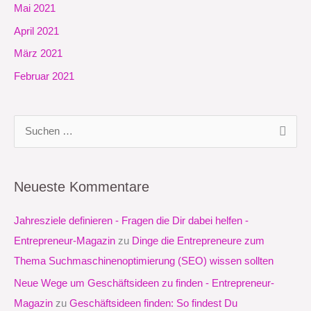
Mai 2021
April 2021
März 2021
Februar 2021
S
u
c
Neueste Kommentare
h
e
Jahresziele definieren - Fragen die Dir dabei helfen -
n
Entrepreneur-Magazin
zu
Dinge die Entrepreneure zum
n
Thema Suchmaschinenoptimierung (SEO) wissen sollten
a
Neue Wege um Geschäftsideen zu finden - Entrepreneur-
c
Magazin
zu
Geschäftsideen finden: So findest Du