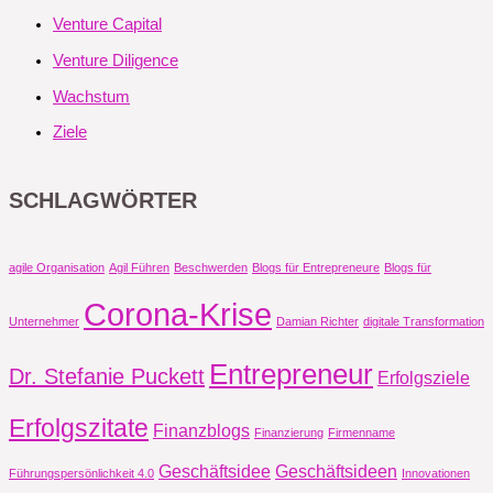
Venture Capital
Venture Diligence
Wachstum
Ziele
SCHLAGWÖRTER
agile Organisation
Agil Führen
Beschwerden
Blogs für Entrepreneure
Blogs für
Corona-Krise
Unternehmer
Damian Richter
digitale Transformation
Entrepreneur
Dr. Stefanie Puckett
Erfolgsziele
Erfolgszitate
Finanzblogs
Finanzierung
Firmenname
Geschäftsidee
Geschäftsideen
Führungspersönlichkeit 4.0
Innovationen