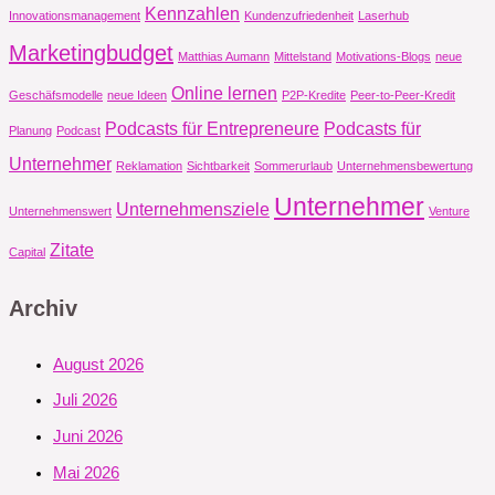
Kennzahlen
Innovationsmanagement
Kundenzufriedenheit
Laserhub
Marketingbudget
Matthias Aumann
Mittelstand
Motivations-Blogs
neue
Online lernen
Geschäfsmodelle
neue Ideen
P2P-Kredite
Peer-to-Peer-Kredit
Podcasts für Entrepreneure
Podcasts für
Planung
Podcast
Unternehmer
Reklamation
Sichtbarkeit
Sommerurlaub
Unternehmensbewertung
Unternehmer
Unternehmensziele
Unternehmenswert
Venture
Zitate
Capital
Archiv
August 2026
Juli 2026
Juni 2026
Mai 2026