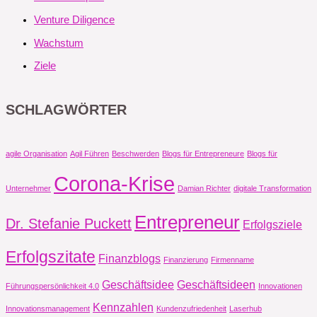
Venture Diligence
Wachstum
Ziele
SCHLAGWÖRTER
agile Organisation
Agil Führen
Beschwerden
Blogs für Entrepreneure
Blogs für
Corona-Krise
Unternehmer
Damian Richter
digitale Transformation
Entrepreneur
Dr. Stefanie Puckett
Erfolgsziele
Erfolgszitate
Finanzblogs
Finanzierung
Firmenname
Geschäftsidee
Geschäftsideen
Führungspersönlichkeit 4.0
Innovationen
Kennzahlen
Innovationsmanagement
Kundenzufriedenheit
Laserhub