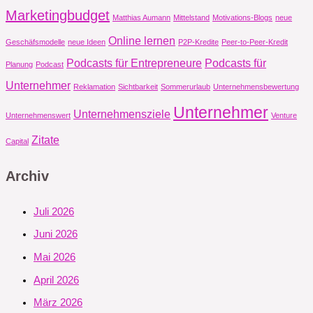
Marketingbudget
Matthias Aumann
Mittelstand
Motivations-Blogs
neue
Online lernen
Geschäfsmodelle
neue Ideen
P2P-Kredite
Peer-to-Peer-Kredit
Podcasts für Entrepreneure
Podcasts für
Planung
Podcast
Unternehmer
Reklamation
Sichtbarkeit
Sommerurlaub
Unternehmensbewertung
Unternehmer
Unternehmensziele
Unternehmenswert
Venture
Zitate
Capital
Archiv
Juli 2026
Juni 2026
Mai 2026
April 2026
März 2026