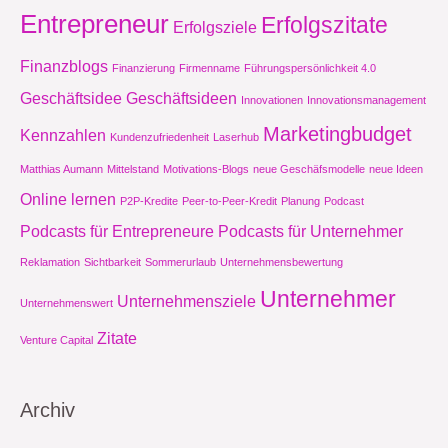
Entrepreneur
Erfolgszitate
Erfolgsziele
Finanzblogs
Finanzierung
Firmenname
Führungspersönlichkeit 4.0
Geschäftsidee
Geschäftsideen
Innovationen
Innovationsmanagement
Marketingbudget
Kennzahlen
Kundenzufriedenheit
Laserhub
Matthias Aumann
Mittelstand
Motivations-Blogs
neue Geschäfsmodelle
neue Ideen
Online lernen
P2P-Kredite
Peer-to-Peer-Kredit
Planung
Podcast
Podcasts für Entrepreneure
Podcasts für Unternehmer
Reklamation
Sichtbarkeit
Sommerurlaub
Unternehmensbewertung
Unternehmer
Unternehmensziele
Unternehmenswert
Zitate
Venture Capital
Archiv