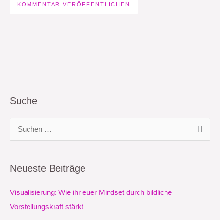
Suche
S
u
c
Neueste Beiträge
h
e
Visualisierung: Wie ihr euer Mindset durch bildliche
n
Vorstellungskraft stärkt
n