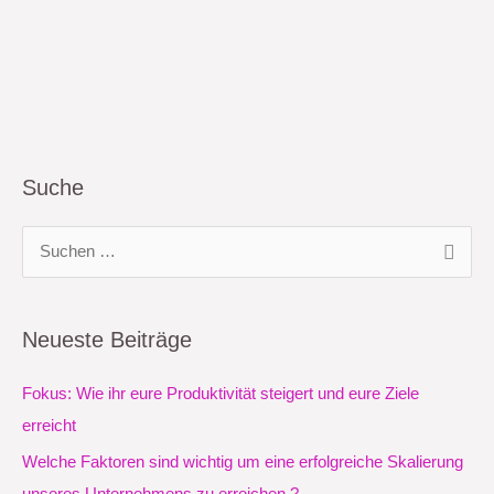
Suche
S
u
c
Neueste Beiträge
h
e
Fokus: Wie ihr eure Produktivität steigert und eure Ziele
n
erreicht
n
Welche Faktoren sind wichtig um eine erfolgreiche Skalierung
a
unseres Unternehmens zu erreichen ?