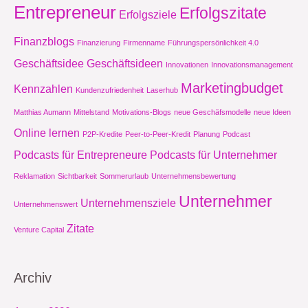
Entrepreneur
Erfolgszitate
Erfolgsziele
Finanzblogs
Finanzierung
Firmenname
Führungspersönlichkeit 4.0
Geschäftsidee
Geschäftsideen
Innovationen
Innovationsmanagement
Marketingbudget
Kennzahlen
Kundenzufriedenheit
Laserhub
Matthias Aumann
Mittelstand
Motivations-Blogs
neue Geschäfsmodelle
neue Ideen
Online lernen
P2P-Kredite
Peer-to-Peer-Kredit
Planung
Podcast
Podcasts für Entrepreneure
Podcasts für Unternehmer
Reklamation
Sichtbarkeit
Sommerurlaub
Unternehmensbewertung
Unternehmer
Unternehmensziele
Unternehmenswert
Zitate
Venture Capital
Archiv