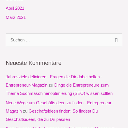
April 2021
März 2021
S
u
c
Neueste Kommentare
h
e
Jahresziele definieren - Fragen die Dir dabei helfen -
n
Entrepreneur-Magazin
zu
Dinge die Entrepreneure zum
n
Thema Suchmaschinenoptimierung (SEO) wissen sollten
a
Neue Wege um Geschäftsideen zu finden - Entrepreneur-
c
Magazin
zu
Geschäftsideen finden: So findest Du
h
Geschäftsideen, die zu Dir passen
: