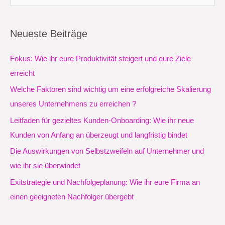
u
c
Neueste Beiträge
h
e
Fokus: Wie ihr eure Produktivität steigert und eure Ziele
n
erreicht
n
Welche Faktoren sind wichtig um eine erfolgreiche Skalierung
a
unseres Unternehmens zu erreichen ?
c
Leitfaden für gezieltes Kunden-Onboarding: Wie ihr neue
h
Kunden von Anfang an überzeugt und langfristig bindet
:
Die Auswirkungen von Selbstzweifeln auf Unternehmer und
wie ihr sie überwindet
Exitstrategie und Nachfolgeplanung: Wie ihr eure Firma an
einen geeigneten Nachfolger übergebt