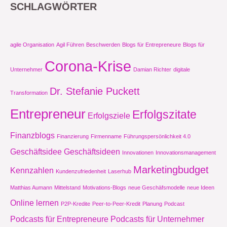
SCHLAGWÖRTER
agile Organisation
Agil Führen
Beschwerden
Blogs für Entrepreneure
Blogs für
Corona-Krise
Unternehmer
Damian Richter
digitale
Dr. Stefanie Puckett
Transformation
Entrepreneur
Erfolgszitate
Erfolgsziele
Finanzblogs
Finanzierung
Firmenname
Führungspersönlichkeit 4.0
Geschäftsidee
Geschäftsideen
Innovationen
Innovationsmanagement
Marketingbudget
Kennzahlen
Kundenzufriedenheit
Laserhub
Matthias Aumann
Mittelstand
Motivations-Blogs
neue Geschäfsmodelle
neue Ideen
Online lernen
P2P-Kredite
Peer-to-Peer-Kredit
Planung
Podcast
Podcasts für Entrepreneure
Podcasts für Unternehmer