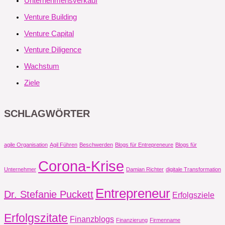
Unternehmensverkauf
Venture Building
Venture Capital
Venture Diligence
Wachstum
Ziele
SCHLAGWÖRTER
agile Organisation
Agil Führen
Beschwerden
Blogs für Entrepreneure
Blogs für
Corona-Krise
Unternehmer
Damian Richter
digitale Transformation
Entrepreneur
Dr. Stefanie Puckett
Erfolgsziele
Erfolgszitate
Finanzblogs
Finanzierung
Firmenname