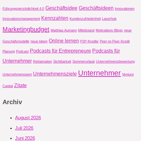
Geschäftsidee
Geschäftsideen
Führungspersönlichkeit 4.0
Innovationen
Kennzahlen
Innovationsmanagement
Kundenzufriedenheit
Laserhub
Marketingbudget
Matthias Aumann
Mittelstand
Motivations-Blogs
neue
Online lernen
Geschäfsmodelle
neue Ideen
P2P-Kredite
Peer-to-Peer-Kredit
Podcasts für Entrepreneure
Podcasts für
Planung
Podcast
Unternehmer
Reklamation
Sichtbarkeit
Sommerurlaub
Unternehmensbewertung
Unternehmer
Unternehmensziele
Unternehmenswert
Venture
Zitate
Capital
Archiv
August 2026
Juli 2026
Juni 2026