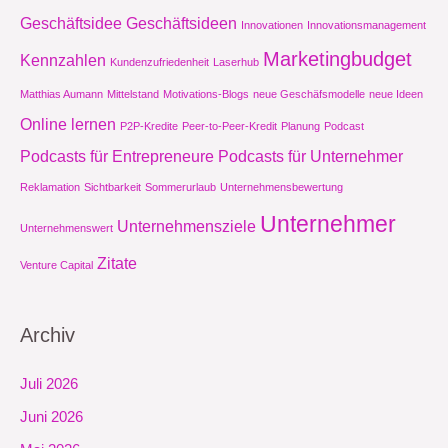
Geschäftsidee
Geschäftsideen
Innovationen
Innovationsmanagement
Marketingbudget
Kennzahlen
Kundenzufriedenheit
Laserhub
Matthias Aumann
Mittelstand
Motivations-Blogs
neue Geschäfsmodelle
neue Ideen
Online lernen
P2P-Kredite
Peer-to-Peer-Kredit
Planung
Podcast
Podcasts für Entrepreneure
Podcasts für Unternehmer
Reklamation
Sichtbarkeit
Sommerurlaub
Unternehmensbewertung
Unternehmer
Unternehmensziele
Unternehmenswert
Zitate
Venture Capital
Archiv
Juli 2026
Juni 2026