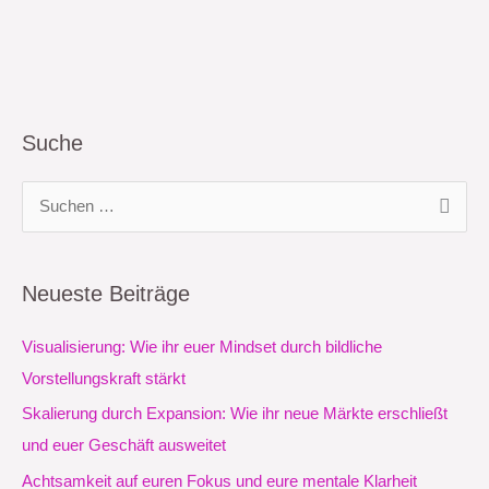
Suche
S
u
c
Neueste Beiträge
h
e
Visualisierung: Wie ihr euer Mindset durch bildliche
n
Vorstellungskraft stärkt
n
Skalierung durch Expansion: Wie ihr neue Märkte erschließt
a
und euer Geschäft ausweitet
c
Achtsamkeit auf euren Fokus und eure mentale Klarheit