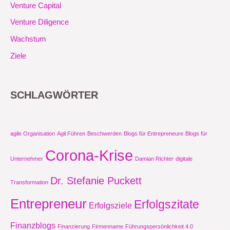
Venture Capital
Venture Diligence
Wachstum
Ziele
SCHLAGWÖRTER
agile Organisation
Agil Führen
Beschwerden
Blogs für Entrepreneure
Blogs für
Corona-Krise
Unternehmer
Damian Richter
digitale
Dr. Stefanie Puckett
Transformation
Entrepreneur
Erfolgszitate
Erfolgsziele
Finanzblogs
Finanzierung
Firmenname
Führungspersönlichkeit 4.0