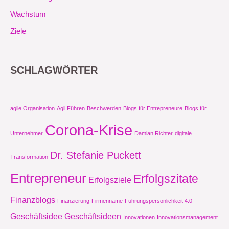
Wachstum
Ziele
SCHLAGWÖRTER
agile Organisation
Agil Führen
Beschwerden
Blogs für Entrepreneure
Blogs für
Corona-Krise
Unternehmer
Damian Richter
digitale
Dr. Stefanie Puckett
Transformation
Entrepreneur
Erfolgszitate
Erfolgsziele
Finanzblogs
Finanzierung
Firmenname
Führungspersönlichkeit 4.0
Geschäftsidee
Geschäftsideen
Innovationen
Innovationsmanagement