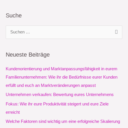
Suche
S
u
c
Neueste Beiträge
h
e
Kundenorientierung und Marktanpassungsfähigkeit in eurem
n
Familienunternehmen: Wie ihr die Bedürfnisse eurer Kunden
n
erfüllt und euch an Marktveränderungen anpasst
a
Unternehmen verkaufen: Bewertung eures Unternehmens
c
Fokus: Wie ihr eure Produktivität steigert und eure Ziele
h
erreicht
:
Welche Faktoren sind wichtig um eine erfolgreiche Skalierung