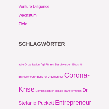
Venture Diligence
Wachstum
Ziele
SCHLAGWÖRTER
agile Organisation
Agil Führen
Beschwerden
Blogs für
Corona-
Entrepreneure
Blogs für Unternehmer
Krise
Dr.
Damian Richter
digitale Transformation
Entrepreneur
Stefanie Puckett