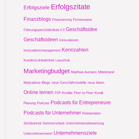
Erfolgszitate
Erfolgsziele
Finanzblogs
Finanzierung
Firmenname
Geschäftsidee
Führungspersönlichkeit 4.0
Geschäftsideen
Innovationen
Kennzahlen
Innovationsmanagement
Kundenzufriedenheit
Laserhub
Marketingbudget
Matthias Aumann
Mittelstand
Motivations-Blogs
neue Geschäfsmodelle
neue Ideen
Online lernen
P2P-Kredite
Peer-to-Peer-Kredit
Podcasts für Entrepreneure
Planung
Podcast
Podcasts für Unternehmer
Reklamation
Sichtbarkeit
Sommerurlaub
Unternehmensbewertung
Unternehmensziele
Unternehmenswert