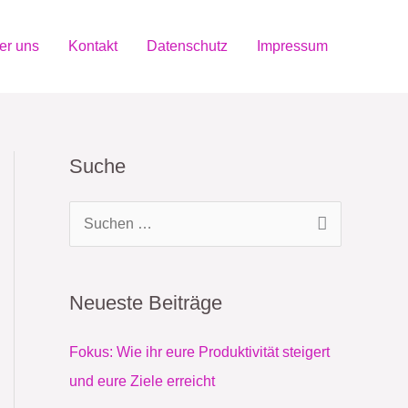
er uns
Kontakt
Datenschutz
Impressum
Suche
S
u
c
Neueste Beiträge
h
e
Fokus: Wie ihr eure Produktivität steigert
n
und eure Ziele erreicht
n