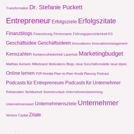
Dr. Stefanie Puckett
Transformation
Entrepreneur
Erfolgszitate
Erfolgsziele
Finanzblogs
Finanzierung
Firmenname
Führungspersönlichkeit 4.0
Geschäftsidee
Geschäftsideen
Innovationen
Innovationsmanagement
Marketingbudget
Kennzahlen
Kundenzufriedenheit
Laserhub
Matthias Aumann
Mittelstand
Motivations-Blogs
neue Geschäfsmodelle
neue Ideen
Online lernen
P2P-Kredite
Peer-to-Peer-Kredit
Planung
Podcast
Podcasts für Entrepreneure
Podcasts für Unternehmer
Reklamation
Sichtbarkeit
Sommerurlaub
Unternehmensbewertung
Unternehmer
Unternehmensziele
Unternehmenswert
Zitate
Venture Capital