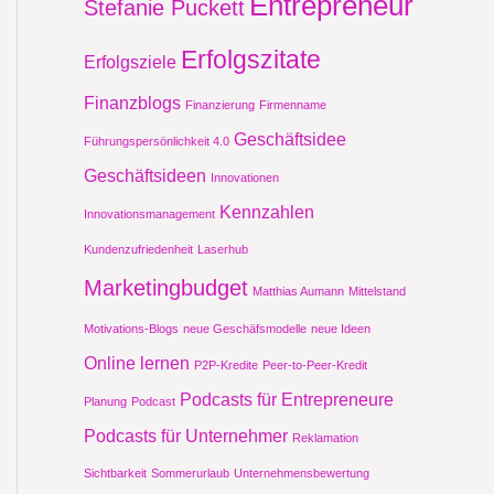
Entrepreneur
Stefanie Puckett
Erfolgszitate
Erfolgsziele
Finanzblogs
Finanzierung
Firmenname
Geschäftsidee
Führungspersönlichkeit 4.0
Geschäftsideen
Innovationen
Kennzahlen
Innovationsmanagement
Kundenzufriedenheit
Laserhub
Marketingbudget
Matthias Aumann
Mittelstand
Motivations-Blogs
neue Geschäfsmodelle
neue Ideen
Online lernen
P2P-Kredite
Peer-to-Peer-Kredit
Podcasts für Entrepreneure
Planung
Podcast
Podcasts für Unternehmer
Reklamation
Sichtbarkeit
Sommerurlaub
Unternehmensbewertung