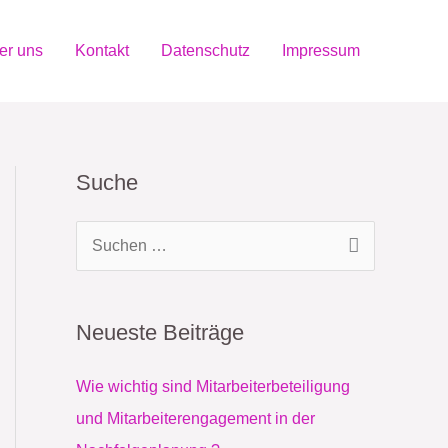
er uns
Kontakt
Datenschutz
Impressum
Suche
S
u
c
Neueste Beiträge
h
e
Wie wichtig sind Mitarbeiterbeteiligung
n
und Mitarbeiterengagement in der
n