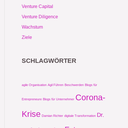
Venture Capital
Venture Diligence
Wachstum
Ziele
SCHLAGWÖRTER
agile Organisation
Agil Führen
Beschwerden
Blogs für
Corona-
Entrepreneure
Blogs für Unternehmer
Krise
Dr.
Damian Richter
digitale Transformation