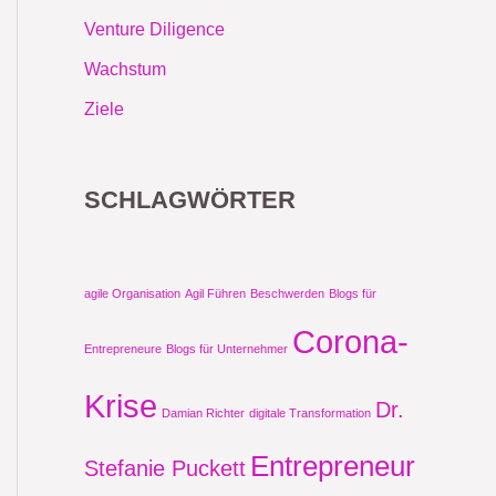
Venture Diligence
Wachstum
Ziele
SCHLAGWÖRTER
agile Organisation
Agil Führen
Beschwerden
Blogs für
Corona-
Entrepreneure
Blogs für Unternehmer
Krise
Dr.
Damian Richter
digitale Transformation
Entrepreneur
Stefanie Puckett