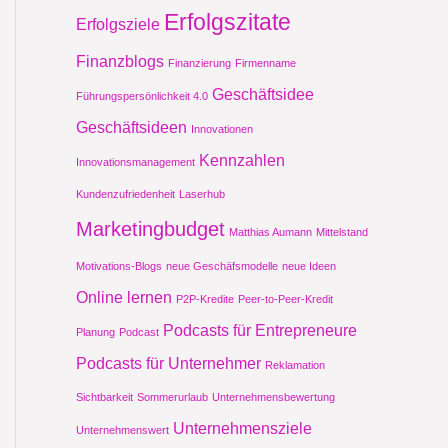
Erfolgszitate
Erfolgsziele
Finanzblogs
Finanzierung
Firmenname
Geschäftsidee
Führungspersönlichkeit 4.0
Geschäftsideen
Innovationen
Kennzahlen
Innovationsmanagement
Kundenzufriedenheit
Laserhub
Marketingbudget
Matthias Aumann
Mittelstand
Motivations-Blogs
neue Geschäfsmodelle
neue Ideen
Online lernen
P2P-Kredite
Peer-to-Peer-Kredit
Podcasts für Entrepreneure
Planung
Podcast
Podcasts für Unternehmer
Reklamation
Sichtbarkeit
Sommerurlaub
Unternehmensbewertung
Unternehmensziele
Unternehmenswert