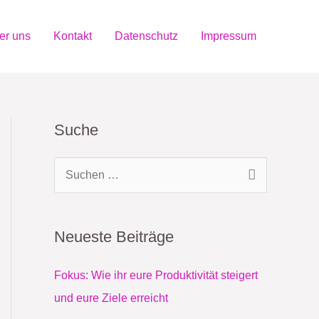
er uns
Kontakt
Datenschutz
Impressum
Suche
S
u
c
Neueste Beiträge
h
e
Fokus: Wie ihr eure Produktivität steigert
n
und eure Ziele erreicht
n