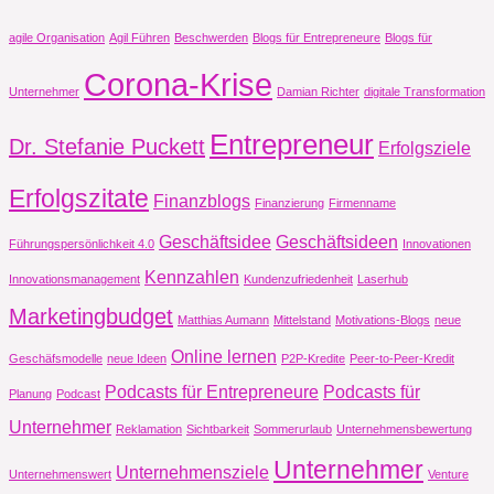
agile Organisation
Agil Führen
Beschwerden
Blogs für Entrepreneure
Blogs für
Corona-Krise
Unternehmer
Damian Richter
digitale Transformation
Entrepreneur
Dr. Stefanie Puckett
Erfolgsziele
Erfolgszitate
Finanzblogs
Finanzierung
Firmenname
Geschäftsidee
Geschäftsideen
Führungspersönlichkeit 4.0
Innovationen
Kennzahlen
Innovationsmanagement
Kundenzufriedenheit
Laserhub
Marketingbudget
Matthias Aumann
Mittelstand
Motivations-Blogs
neue
Online lernen
Geschäfsmodelle
neue Ideen
P2P-Kredite
Peer-to-Peer-Kredit
Podcasts für Entrepreneure
Podcasts für
Planung
Podcast
Unternehmer
Reklamation
Sichtbarkeit
Sommerurlaub
Unternehmensbewertung
Unternehmer
Unternehmensziele
Unternehmenswert
Venture