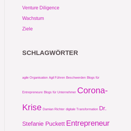
Venture Diligence
Wachstum
Ziele
SCHLAGWÖRTER
agile Organisation
Agil Führen
Beschwerden
Blogs für
Corona-
Entrepreneure
Blogs für Unternehmer
Krise
Dr.
Damian Richter
digitale Transformation
Entrepreneur
Stefanie Puckett