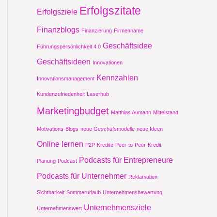
Erfolgszitate
Erfolgsziele
Finanzblogs
Finanzierung
Firmenname
Geschäftsidee
Führungspersönlichkeit 4.0
Geschäftsideen
Innovationen
Kennzahlen
Innovationsmanagement
Kundenzufriedenheit
Laserhub
Marketingbudget
Matthias Aumann
Mittelstand
Motivations-Blogs
neue Geschäfsmodelle
neue Ideen
Online lernen
P2P-Kredite
Peer-to-Peer-Kredit
Podcasts für Entrepreneure
Planung
Podcast
Podcasts für Unternehmer
Reklamation
Sichtbarkeit
Sommerurlaub
Unternehmensbewertung
Unternehmensziele
Unternehmenswert